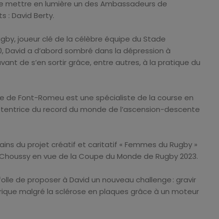
de mettre en lumière un des Ambassadeurs de
s : David Berty.
ugby, joueur clé de la célèbre équipe du Stade
, David a d’abord sombré dans la dépression à
ant de s’en sortir grâce, entre autres, à la pratique du
re de Font-Romeu est une spécialiste de la course en
tentrice du record du monde de l’ascension-descente
rains du projet créatif et caritatif « Femmes du Rugby »
Choussy en vue de la Coupe du Monde de Rugby 2023.
folle de proposer à David un nouveau challenge : gravir
rique malgré la sclérose en plaques grâce à un moteur