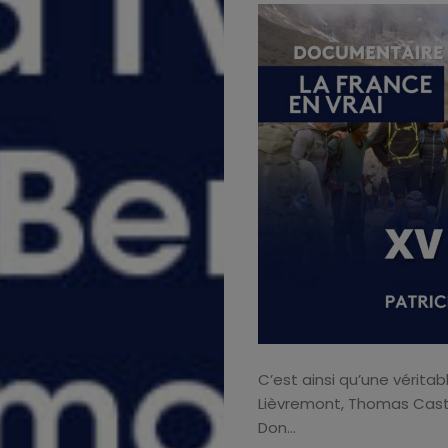
C’est ainsi qu’une vérita
Lièvremont, Thomas Casta
À
Don…