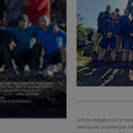
Toulouse
en
VO
La
Valise
de
Toulouse
Focus
Article rédigé pour la n
Auteur
Métropole, publiée par l’