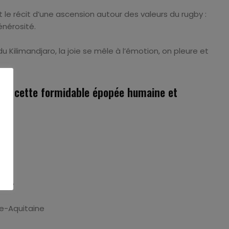
 le récit d’une ascension autour des valeurs du rugby :
énérosité.
du Kilimandjaro, la joie se mêle à l’émotion, on pleure et
y – cette formidable épopée humaine et
ERTY
et »
le-Aquitaine