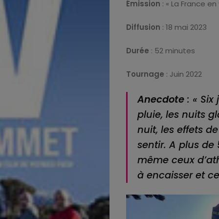
Émission
: « La France en 
Le
Diffusion
: 18 mai 2023
Fauteuil
Durée
: 52 minutes
Rose
Tournage
: Juin 2022
Podium
Anecdote
: « Six
pluie, les nuits g
Kanal
nuit, les effets d
ambassadeur
sentir. A plus de
même ceux d’athl
Portrait
à encaisser et ce
d’Expat’