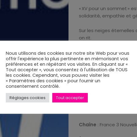
la
« XV pour un sommet » est
solidarité, empathie et g
une
Sur les neiges éternelles 
de
on rit.
24-
Nous utilisons des cookies sur notre site Web pour vous
Découvrez – en repla
offrir l'expérience la plus pertinente en mémorisant vos
solidaire !
préférences et en répétant vos visites. En cliquant sur «
7
Tout accepter », vous consentez à l'utilisation de TOUS
les cookies. Cependant, vous pouvez visiter les
Voir le Replay
:
cliquer ici.
« Paramètres des cookies » pour fournir un
Qui
consentement contrôlé.
Ambassadeur
: David B
Réglages cookies
Tout accepter
sommes-
Titre
: « XV pour un somm
nous
Chaîne
: France 3 Nouvel
?