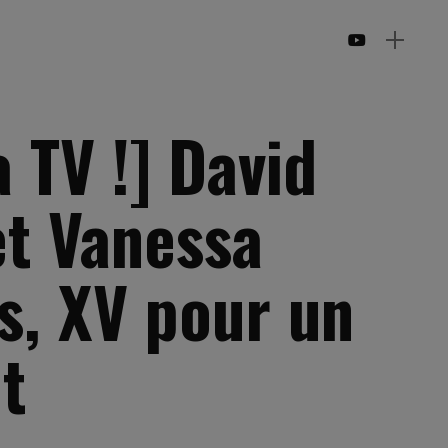
a TV !] David
et Vanessa
s, XV pour un
t