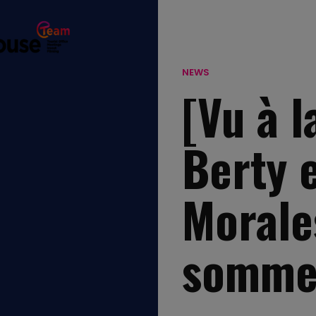
NEWS
[Vu à l
Berty 
Morale
somme