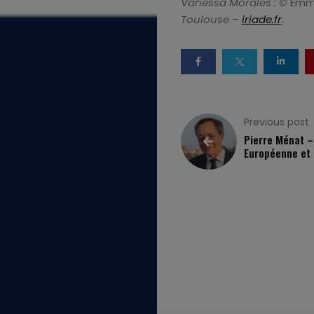
Vanessa Morales :
©
Emm
L’Émission
Toulouse –
iriade.fr
.
Previous post
Pierre Ménat –
Européenne et 