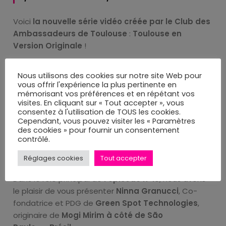
Voici
la nouvelle série vidéo créée par le Club des
Ambassadeurs de Toulouse
:
Toulouse en
Version Originale
!
Chaque mois, un
Ambassadeur d’origine
Nous utilisons des cookies sur notre site Web pour
étrangère
exprime son attachement à la Ville
vous offrir l'expérience la plus pertinente en
Rose
dans sa langue maternelle, sous-titrée en
mémorisant vos préférences et en répétant vos
visites. En cliquant sur « Tout accepter », vous
français
.
consentez à l'utilisation de TOUS les cookies.
Cependant, vous pouvez visiter les « Paramètres
Entre autres questions : pourquoi Toulouse ? Quelle
des cookies » pour fournir un consentement
contrôlé.
image en avait-il avant de venir ? En quoi est-il
devenu un vrai toulousain ?
Réglages cookies
Tout accepter
Dans le rôle principal de
l’épisode n°18
, nous avons
le plaisir de vous présenter
Ninna Granucci
, Co-
fondatrice et PDG de
Green Spot Technologies
,
originaire de
Mogi Mirim à côté de São