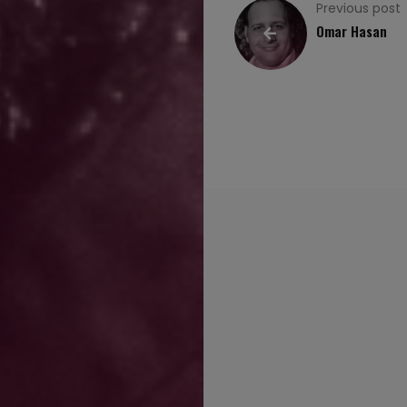
Previous post
Rose
Omar Hasan
Podium
Kanal
ambassadeur
Portrait
d’Expat’
Toulouse
en