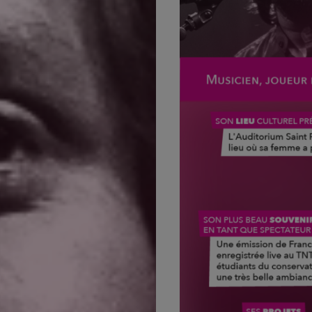
À
la
une