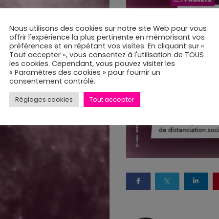
de
24-
Nous utilisons des cookies sur notre site Web pour vous
offrir l'expérience la plus pertinente en mémorisant vos
préférences et en répétant vos visites. En cliquant sur «
7
Tout accepter », vous consentez à l'utilisation de TOUS
les cookies. Cependant, vous pouvez visiter les
« Paramètres des cookies » pour fournir un
Qui
consentement contrôlé.
Réglages cookies
Tout accepter
sommes-
nous
?
Le
Fauteuil