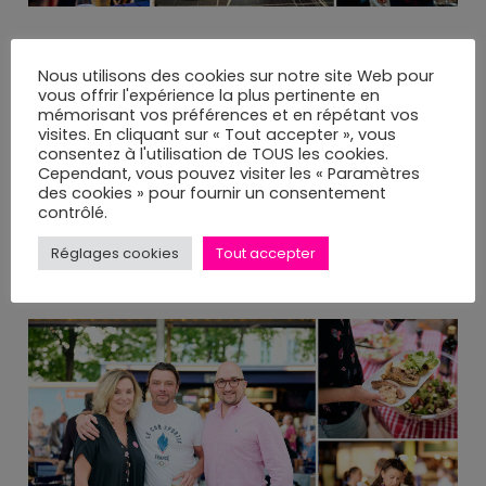
La soirée a également été rythmée par un tirage au
sort mettant en jeu trois lots dont un panier
Nous utilisons des cookies sur notre site Web pour
vous offrir l'expérience la plus pertinente en
gourmand à base de produits au canard et à la
mémorisant vos préférences et en répétant vos
violette, un coffret de cosmétiques au pastel ainsi
visites. En cliquant sur « Tout accepter », vous
qu’un séjour à Toulouse. Les heureux gagnants
consentez à l'utilisation de TOUS les cookies.
Cependant, vous pouvez visiter les « Paramètres
auront l’opportunité de séjourner le temps d’un
des cookies » pour fournir un consentement
week-end à l’hôtel La Cour des Consuls***** dirigé
contrôlé.
par notre Ambassadrice d’origine autrichienne
Sandra Lampée-Baumgartner, et d’aller visiter la
Réglages cookies
Tout accepter
Cité de l’Espace et l’atelier Aphy, Bleu de Pastel.