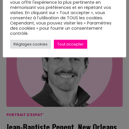
vous offrir l'expérience la plus pertinente en
22 MAI 2026
mémorisant vos préférences et en répétant vos
visites. En cliquant sur « Tout accepter », vous
consentez à l'utilisation de TOUS les cookies.
Cependant, vous pouvez visiter les « Paramètres
des cookies » pour fournir un consentement
contrôlé.
Réglages cookies
Tout accepter
PORTRAIT D'EXPAT'
Jean-Baptiste Penent, New Orleans,