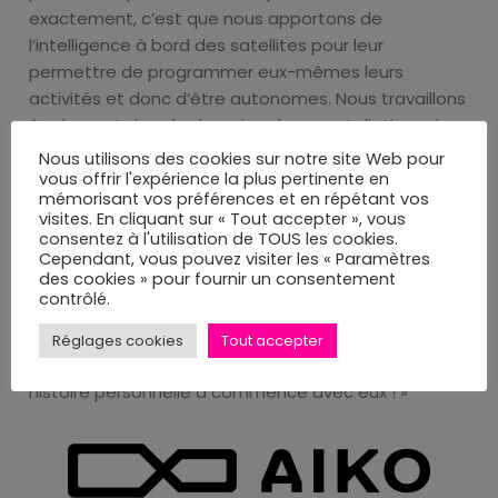
exactement, c’est que nous apportons de
l’intelligence à bord des satellites pour leur
permettre de programmer eux-mêmes leurs
activités et donc d’être autonomes. Nous travaillons
également dans le domaine des constellations de
satellites. »
Nous utilisons des cookies sur notre site Web pour
vous offrir l'expérience la plus pertinente en
mémorisant vos préférences et en répétant vos
« C’est pourquoi le choix de s’implanter à Toulouse,
visites. En cliquant sur « Tout accepter », vous
la capitale européenne de l’aérospatial, s’est vite
consentez à l'utilisation de TOUS les cookies.
imposé comme une évidence. Grâce à
Cependant, vous pouvez visiter les « Paramètres
des cookies » pour fournir un consentement
l’accompagnement d’Invest In Toulouse, notre
contrôlé.
arrivée s’est faite dans les meilleures conditions et
c’est même avec l’agence que j’ai rencontré les
Réglages cookies
Tout accepter
dirigeants d’Aiko pour la première fois et que mon
histoire personnelle a commencé avec eux ! »