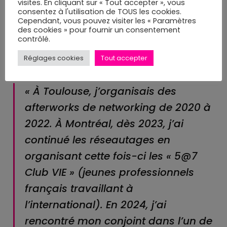
visites. En cliquant sur « Tout accepter », vous
consentez à l'utilisation de TOUS les cookies.
Cependant, vous pouvez visiter les « Paramètres
des cookies » pour fournir un consentement
contrôlé.
Réglages cookies
Tout accepter
« À Toulouse, j’organisais des
afterworks de networking de 2020 à
2022. À Montréal, dès 2023, j’ai
continué les réseautages en
organisant cette fois-ci les « 5@7
Club VIE » (jeunes professionnels
français travaillant à
l’international). En 2024, j’ai
rencontré mon conjoint dans l’un de